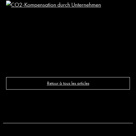
C
f
c
i
C
e
2
LI
Retour à tous les articles