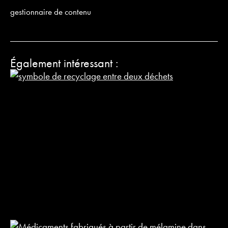
gestionnaire de contenu
Également intéressant :
R
d
r
:
ç
f
?
3
2
LI
S