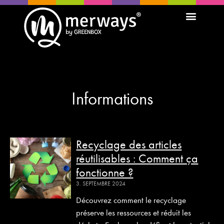
Gamme de produits
À propos de nous
Informations
Recyclage des articles
réutilisables : Comment ça
fonctionne ?
3. SEPTEMBRE 2024
Découvrez comment le recyclage
préserve les ressources et réduit les