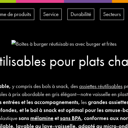
e de produits
Service
Durabilité
Secteurs
ilisables pour plats c
sable,
y compris des bols à snack, des
assiettes réutilisables
pr
les à prix abordable en gris élégant—notre vaisselle en plastiq
les entrées et les accompagnements,
les
grandes assiettes
fondes, et le
bol à snack est optimal pour les amuse-bo
plastique
sans
mélamine
et
sans BPA
, conformes aux nor
lable,
lavable au lave-vaisselle, adapté au micro-ond