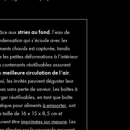
âce aux
stries au fond
, l’eau de
ndensation qui s’écoule avec les
ments chauds est capturée, tandis
 les petites déformations à l’intérieur
 contenants réutilisables assurent
e
meilleure circulation de l’air
.
si, les invités peuvent déguster leur
as sans perte de saveur. Les boîtes à
ger réutilisables, en tant que boîte
atique pour aliments
à emporter
, ont
 taille de 16 x 15 x 8,5 cm et
uvent être
imprimées sur mesure
. Les
ies élevées sur le couvercle assurent