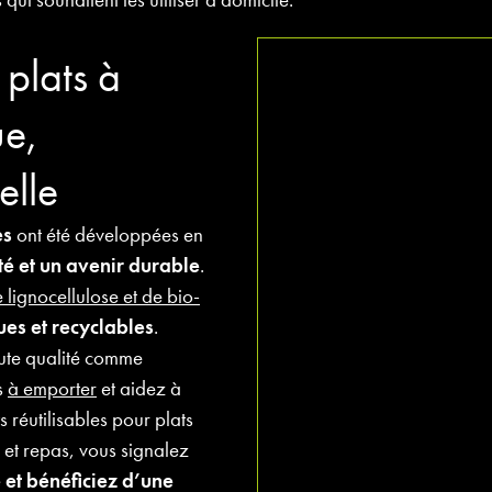
 plats à
ue,
elle
es
ont été développées en
ité et un avenir durable
.
lignocellulose et de bio-
es et recyclables
.
aute qualité comme
s
à emporter
et aidez à
 réutilisables pour plats
 et repas, vous signalez
e
et bénéficiez d’une