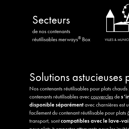
Secteurs
de nos contenants
®
réutilisables merways
Box
VILLES & MUNICI
Solutions astucieuses 
Nos contenants réutilisables pour plats chauds
contenants réutilisables avec
couvercles
de
s’i
disponible séparément
avec charnières est 
facilement du contenant réutilisable pour plats
transport, sont
compatibles avec le lave-vai
pour plats
à emporter
attrayants pour les invités