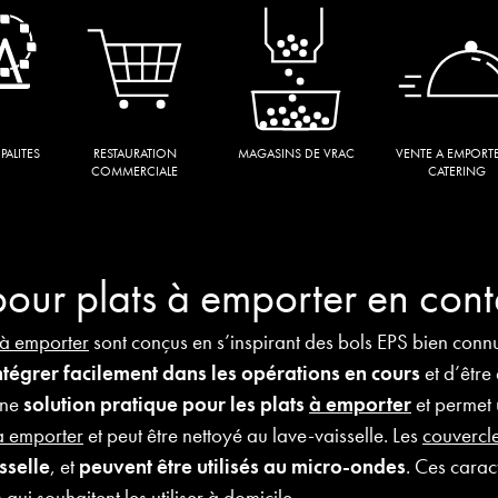
PALITES
RESTAURATION
MAGASINS DE VRAC
VENTE A EMPORT
COMMERCIALE
CATERING
pour plats à emporter en conte
à emporter
sont conçus en s’inspirant des bols EPS bien connu
ntégrer facilement dans les opérations en cours
et d’être
une
solution pratique pour les plats
à emporter
et permet 
à emporter
et peut être nettoyé au lave-vaisselle. Les
couvercl
sselle
, et
peuvent être utilisés au micro-ondes
. Ces carac
 qui souhaitent les utiliser à domicile.