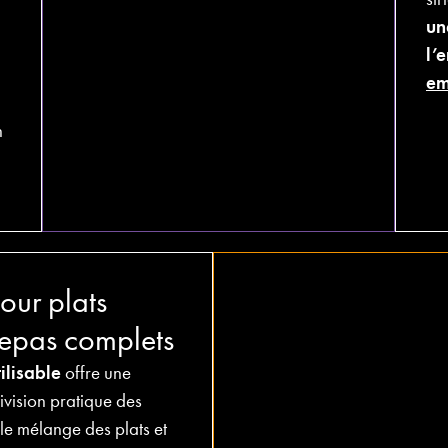
un
l’
em
n
our plats
repas complets
ilisable
offre une
ivision pratique des
 le mélange des plats et