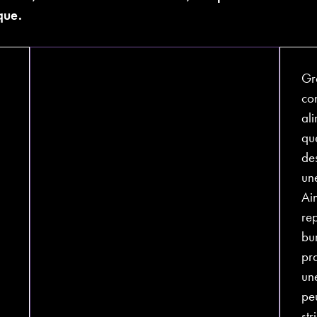
que.
Gr
co
ali
que
des
un
Ain
rep
bur
pr
une
pe
str