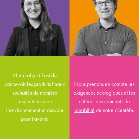
Lilienthal
Feuerhahn
responsable grands comptes
responsable développement
/ revendeurs - France
produit
Notre objectif est de
concevoir les produits finaux
Nous prenons en compte les
souhaités de manière
exigences écologiques et les
respectueuse de
critères des concepts de
l’environnement et durable
durabilité
de notre clientèle.
pour l’avenir.