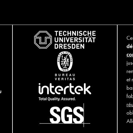
Ce
dé
co
ju
ren
et 
ba
u
fa
réu
obl
Al