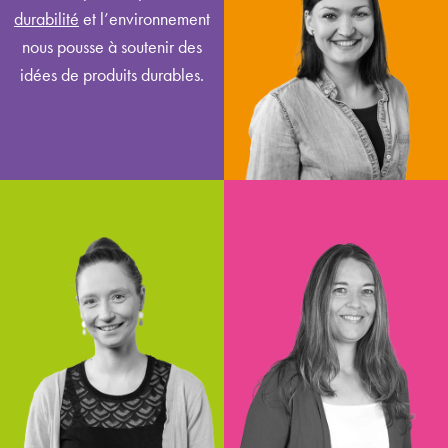
durabilité
et l’environnement
responsable grands comptes
nous pousse à soutenir des
événement & restauration /
idées de produits durables.
administration
Herrad Fischer
Katrin Beißner
concepteur web
gestionnaire de contenu