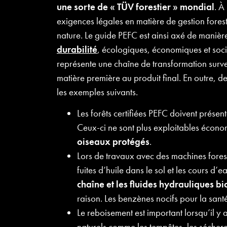
une sorte de « TÜV forestier » mondial
. À
exigences légales en matière de gestion foresti
nature. Le guide PEFC est ainsi axé de maniè
durabilité
, écologiques, économiques et socia
représente une chaîne de transformation surve
matière première au produit final. En outre, d
les exemples suivants.
Les forêts certifiées PEFC doivent présen
Ceux-ci ne sont plus exploitables écon
oiseaux protégés
.
Lors de travaux avec des machines forest
fuites d’huile dans le sol et les cours d’e
chaîne et les fluides hydrauliques 
raison. Les benzènes nocifs pour la santé
Le reboisement est important lorsqu’il 
naturels comme les tempêtes, les sécheres