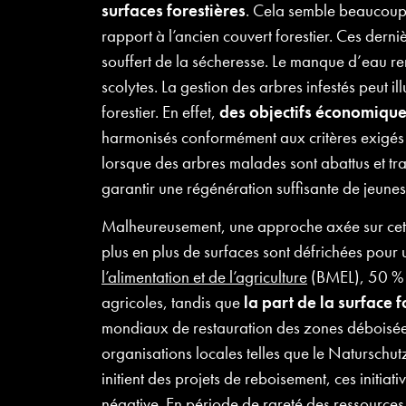
surfaces forestières
. Cela semble beaucoup 
rapport à l’ancien couvert forestier. Ces derni
souffert de la sécheresse. Le manque d’eau ren
scolytes. La gestion des arbres infestés peut ill
forestier. En effet,
des objectifs économique
harmonisés conformément aux critères exigé
lorsque des arbres malades sont abattus et tra
garantir une régénération suffisante de jeunes
Malheureusement, une approche axée sur cet é
plus en plus de surfaces sont défrichées pour
l’alimentation et de l’agriculture
(BMEL), 50 % de
agricoles, tandis que
la part de la surface 
mondiaux de restauration des zones déboisé
organisations locales telles que le Natursch
initient des projets de reboisement, ces initi
négative. En période de rareté des ressources 