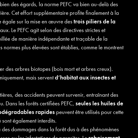
 bien des égards, la norme PEFC va bien au-delà des
ère. Cet effort supplémentaire profite finalement à la
re égale sur la mise en œuvre des
trois piliers de la
ux. Le PEFC agit selon des directives strictes et
illée de manière indépendante et traçable de la
es normes plus élevées sont établies, comme le montrent
ter des arbres biotopes (bois mort et arbres creux).
omiquement, mais servent
d’habitat aux insectes et
ières, des accidents peuvent survenir, entraînant des
au. Dans les forêts certifiées PEFC,
seules les huiles de
biodégradables rapides
peuvent être utilisés pour cette
 sont également interdits.
y a des dommages dans la forêt dus à des phénomènes
ses ou les infestations de parasites. Le
reboisement