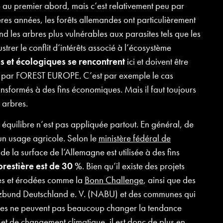
au premier abord, mais c’est relativement peu par
ères années, les forêts allemandes ont particulièrement
d les arbres plus vulnérables aux parasites tels que les
ustrer le conflit d’intérêts associé à l’écosystème
s et écologiques se rencontrent
ici et doivent être
s par FOREST EUROPE. C’est par exemple le cas
nsformés à des fins économiques. Mais il faut toujours
 arbres.
quilibre n’est pas appliquée partout. En général, de
 un usage agricole. Selon le
ministère fédéral de
 la surface de l’Allemagne est utilisée à des fins
forestière est de 30 %
. Bien qu’il existe des projets
es et érodées comme la
Bonn
Challenge
, ainsi que des
utzbund Deutschland e. V. (NABU) et des communes qui
atives ne peuvent pas beaucoup changer la tendance
et de changement climatique, il est donc de plus en