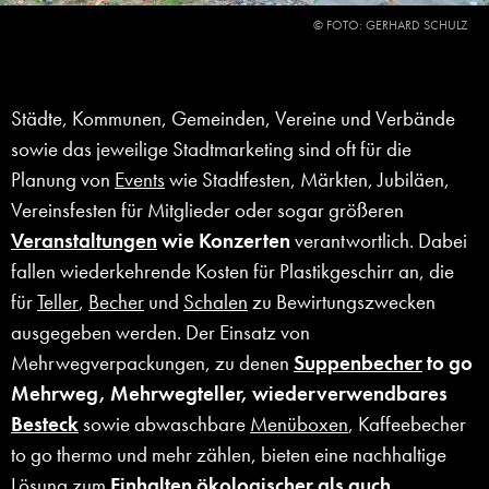
© FOTO: GERHARD SCHULZ
Städte, Kommunen, Gemeinden, Vereine und Verbände
sowie das jeweilige Stadtmarketing sind oft für die
Planung von
Events
wie Stadtfesten, Märkten, Jubiläen,
Vereinsfesten für Mitglieder oder sogar größeren
Veranstaltungen
wie Konzerten
verantwortlich. Dabei
fallen wiederkehrende Kosten für Plastikgeschirr an, die
für
Teller
,
Becher
und
Schalen
zu Bewirtungszwecken
ausgegeben werden. Der Einsatz von
Mehrwegverpackungen, zu denen
Suppenbecher
to go
Mehrweg
, Mehrwegteller, wiederverwendbares
Besteck
sowie abwaschbare
Menüboxen
, Kaffeebecher
to go thermo und mehr zählen, bieten eine nachhaltige
Lösung zum
Einhalten ökologischer als auch