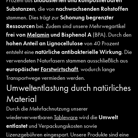
Prozent aus
biobasierten und kompostierbaren
Substanzen
, die von
nachwachsenden Rohstoffen
stammen. Dies trägt zur
Schonung begrenzter
Ressourcen
bei. Zudem sind unsere Mehrwegartikel
frei von
Melamin
und Bisphenol A
(BPA). Durch den
hohen Anteil an Lignocellulose
von 40 Prozent
entsteht eine
natürliche antibakterielle Wirkung
. Die
verwendeten Naturfasern stammen ausschließlich aus
europäischer
Forstwirtschaft
, wodurch lange
Transportwege vermieden werden.
Umweltentlastung durch natürliches
Material
Durch die Mehrfachnutzung unserer
wiederverwertbaren
Tableware
wird die
Umwelt
entlastet
und Verpackungskosten sowie
Lizenzgebühren eingespart. Unsere Produkte sind eine